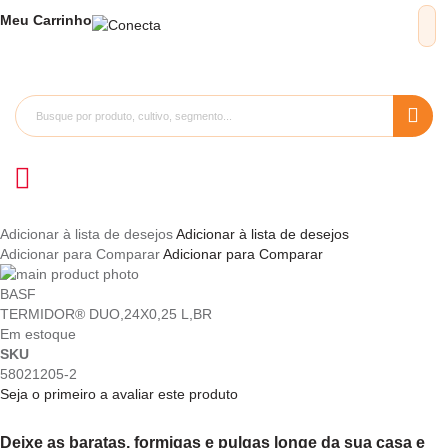
Meu
Carrinho
Adicionar à lista de desejos
Adicionar à lista de desejos
Adicionar para Comparar
Adicionar para Comparar
Pular
para
Saltar
BASF
o
para
TERMIDOR® DUO,24X0,25 L,BR
final
o
Em estoque
da
início
SKU
Galeria
da
58021205-2
de
Galeria
Seja o primeiro a avaliar este produto
imagens
de
imagens
Deixe as baratas, formigas e pulgas longe da sua casa e