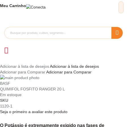
Meu
Carrinho
Adicionar à lista de desejos
Adicionar à lista de desejos
Adicionar para Comparar
Adicionar para Comparar
Pular
para
Saltar
BASF
o
para
QUIMIFOL FOSFITO RANGER 20 L
final
o
Em estoque
da
início
SKU
Galeria
da
1120-1
de
Galeria
Seja o primeiro a avaliar este produto
imagens
de
imagens
O Potássio é extremamente exigido nas fases de