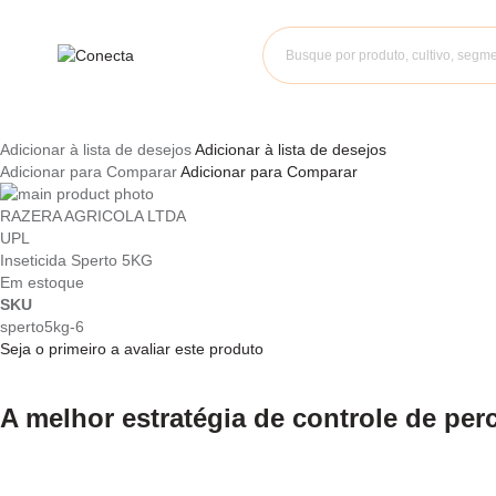
Adicionar à lista de desejos
Adicionar à lista de desejos
Adicionar para Comparar
Adicionar para Comparar
Pular
para
Saltar
RAZERA AGRICOLA LTDA
o
para
UPL
final
o
Inseticida Sperto 5KG
da
início
Em estoque
Galeria
da
SKU
de
Galeria
sperto5kg-6
imagens
de
Seja o primeiro a avaliar este produto
imagens
A melhor estratégia de controle de per