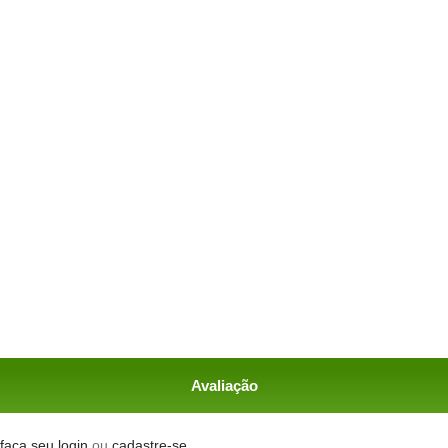
Avaliação
faça seu login
ou
cadastre-se