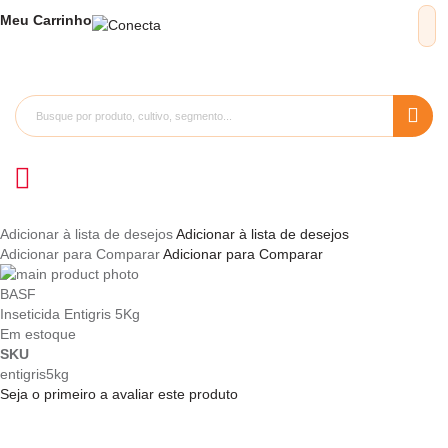
Meu
Carrinho
Adicionar à lista de desejos
Adicionar à lista de desejos
Adicionar para Comparar
Adicionar para Comparar
Pular
para
Saltar
BASF
o
para
Inseticida Entigris 5Kg
final
o
Em estoque
da
início
SKU
Galeria
da
entigris5kg
de
Galeria
Seja o primeiro a avaliar este produto
imagens
de
imagens