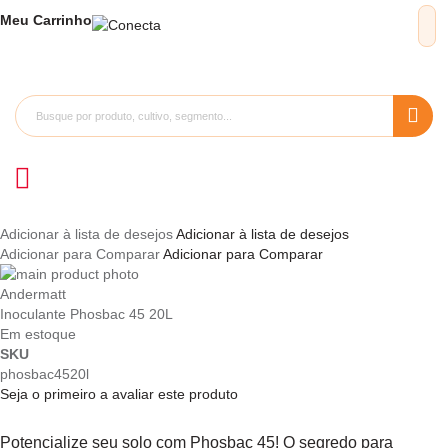
Meu
Carrinho
Adicionar à lista de desejos
Adicionar à lista de desejos
Adicionar para Comparar
Adicionar para Comparar
Pular
para
Saltar
Andermatt
o
para
Inoculante Phosbac 45 20L
final
o
Em estoque
da
início
SKU
Galeria
da
phosbac4520l
de
Galeria
Seja o primeiro a avaliar este produto
imagens
de
imagens
Potencialize seu solo com Phosbac 45! O segredo para