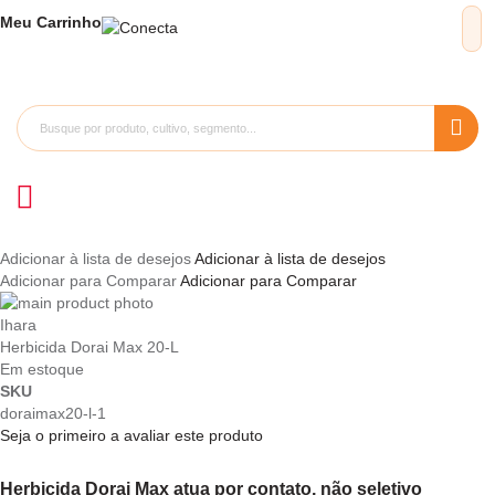
Meu
Carrinho
Adicionar à lista de desejos
Adicionar à lista de desejos
Adicionar para Comparar
Adicionar para Comparar
Pular
para
Saltar
Ihara
o
para
Herbicida Dorai Max 20-L
final
o
Em estoque
da
início
SKU
Galeria
da
doraimax20-l-1
de
Galeria
Seja o primeiro a avaliar este produto
imagens
de
imagens
Herbicida Dorai Max atua por contato,
não seletivo