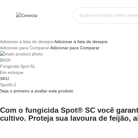
Adicionar à lista de desejos
Adicionar à lista de desejos
Adicionar para Comparar
Adicionar para Comparar
Pular
para
Saltar
BASF
o
para
Fungicida Spot 5L
final
o
Em estoque
da
início
SKU
Galeria
da
Spot5l-2
de
Galeria
Seja o primeiro a avaliar este produto
imagens
de
imagens
Com o fungicida Spot® SC você garante
cultivo. Proteja sua lavoura de feijão