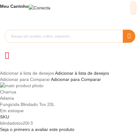
Meu
Carrinho
Adicionar à lista de desejos
Adicionar à lista de desejos
Adicionar para Comparar
Adicionar para Comparar
Pular
para
Saltar
Charrua
o
para
Adama
final
o
Fungicida Blindado Tov 20L
da
início
Em estoque
Galeria
da
SKU
de
Galeria
blindadotov20l-3
imagens
de
Seja o primeiro a avaliar este produto
imagens