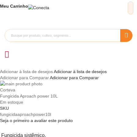
Meu
Carrinho
Adicionar à lista de desejos
Adicionar à lista de desejos
Adicionar para Comparar
Adicionar para Comparar
Pular
para
Saltar
Corteva
o
para
Fungicida Aproach power 10L
final
o
Em estoque
da
início
SKU
Galeria
da
fungicidaaproachpower10l
de
Galeria
Seja o primeiro a avaliar este produto
imagens
de
imagens
Fungicida sistêmico.