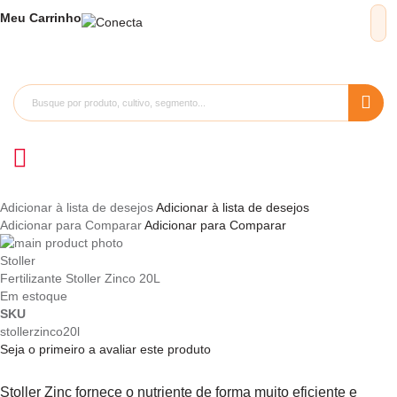
Meu
Carrinho
Adicionar à lista de desejos
Adicionar à lista de desejos
Adicionar para Comparar
Adicionar para Comparar
Pular
para
Saltar
Stoller
o
para
Fertilizante Stoller Zinco 20L
final
o
Em estoque
da
início
SKU
Galeria
da
stollerzinco20l
de
Galeria
Seja o primeiro a avaliar este produto
imagens
de
imagens
Stoller Zinc fornece o nutriente de forma muito eficiente e