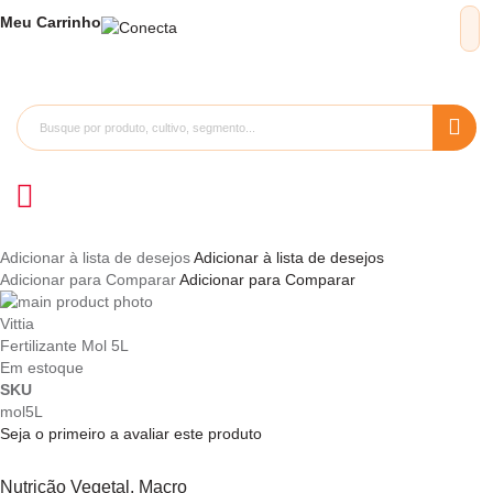
Meu
Carrinho
Adicionar à lista de desejos
Adicionar à lista de desejos
Adicionar para Comparar
Adicionar para Comparar
Pular
para
Saltar
Vittia
o
para
Fertilizante Mol 5L
final
o
Em estoque
da
início
SKU
Galeria
da
mol5L
de
Galeria
Seja o primeiro a avaliar este produto
imagens
de
imagens
Nutrição Vegetal, Macro