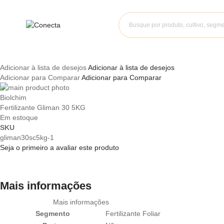
Adicionar à lista de desejos
Adicionar à lista de desejos
Adicionar para Comparar
Adicionar para Comparar
Pular
para
Saltar
Biolchim
o
para
Fertilizante Gliman 30 5KG
final
o
Em estoque
da
início
SKU
Galeria
da
gliman30sc5kg-1
de
Galeria
Seja o primeiro a avaliar este produto
imagens
de
imagens
Mais informações
Mais informações
Segmento
Fertilizante Foliar