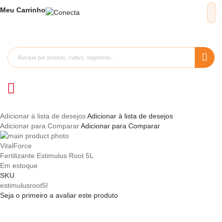
Meu
Carrinho
Adicionar à lista de desejos
Adicionar à lista de desejos
Adicionar para Comparar
Adicionar para Comparar
Pular
para
Saltar
VitalForce
o
para
Fertilizante Estimulus Root 5L
final
o
Em estoque
da
início
SKU
Galeria
da
estimulusroot5l
de
Galeria
Seja o primeiro a avaliar este produto
imagens
de
imagens