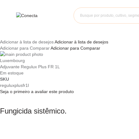
Adicionar à lista de desejos
Adicionar à lista de desejos
Adicionar para Comparar
Adicionar para Comparar
Pular
para
Saltar
Luxembourg
o
para
Adjuvante Regulux Plus FR 1L
final
o
Em estoque
da
início
SKU
Galeria
da
reguluxplusfr1l
de
Galeria
Seja o primeiro a avaliar este produto
imagens
de
imagens
Fungicida sistêmico.