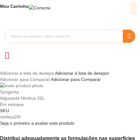
Meu
Carrinho
Adicionar à lista de desejos
Adicionar à lista de desejos
Adicionar para Comparar
Adicionar para Comparar
Pular
para
Saltar
Syngenta
o
para
Adjuvante Nimbus 20L
final
o
Em estoque
da
início
SKU
Galeria
da
nimbus20l
de
Galeria
Seja o primeiro a avaliar este produto
imagens
de
imagens
Distribui adequadamente as formulações nas superfícies