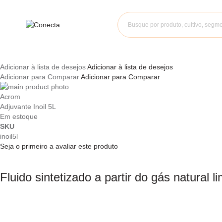
Adicionar à lista de desejos
Adicionar à lista de desejos
Adicionar para Comparar
Adicionar para Comparar
Pular
para
Saltar
Acrom
o
para
Adjuvante Inoil 5L
final
o
Em estoque
da
início
SKU
Galeria
da
inoil5l
de
Galeria
Seja o primeiro a avaliar este produto
imagens
de
imagens
Fluido sintetizado a partir do gás natural